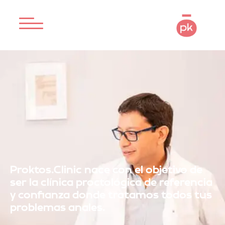
Proktos.Clinic nace con el objetivo de
ser la clínica proctológica de referencia
y confianza donde tratamos todos tus
problemas anales.