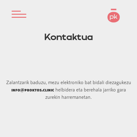
Kontaktua
Kontaktua
Zalantzarik baduzu, mezu elektroniko bat bidali diezagukezu
info@proktos.clinic
helbidera eta berehala jarriko gara
zurekin harremanetan.