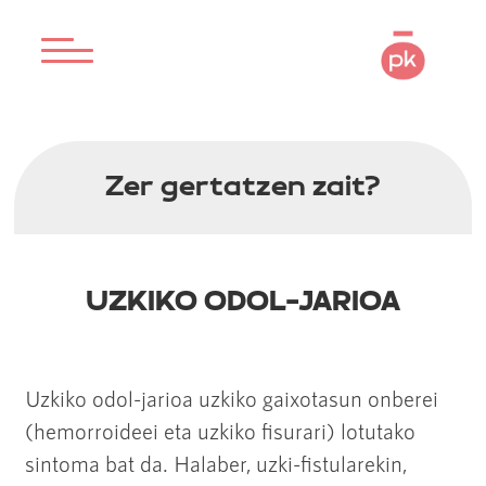
Zer gertatzen zait?
UZKIKO ODOL-JARIOA
Uzkiko odol-jarioa uzkiko gaixotasun onberei
(hemorroideei eta uzkiko fisurari) lotutako
sintoma bat da. Halaber, uzki-fistularekin,