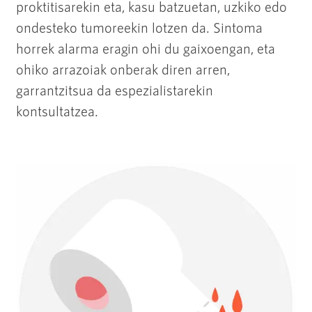
proktitisarekin eta, kasu batzuetan, uzkiko edo
ondesteko tumoreekin lotzen da. Sintoma
horrek alarma eragin ohi du gaixoengan, eta
ohiko arrazoiak onberak diren arren,
garrantzitsua da espezialistarekin
kontsultatzea.